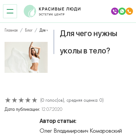
Главная
Блог
Для чего нужны уколы в тело?
Для чего нужны
Лазерная косметология
уколы в тело?
Косметология
Уходы за лицом и телом
Аппаратная косметология
★
★
★
★
★
(0 голос(ов), средняя оценка: 0)
Дата публикации:
12.07.2020
Автор статьи:
Олег Владимирович Комаровский